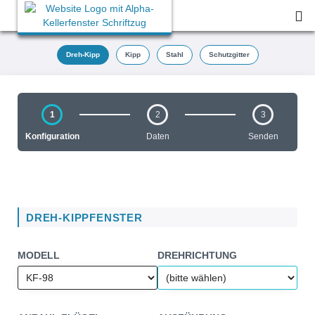
Dreh-Kipp
Kipp
Stahl
Schutzgitter
1
2
3
Konfiguration
Daten
Senden
DREH-KIPPFENSTER
MODELL
DREHRICHTUNG